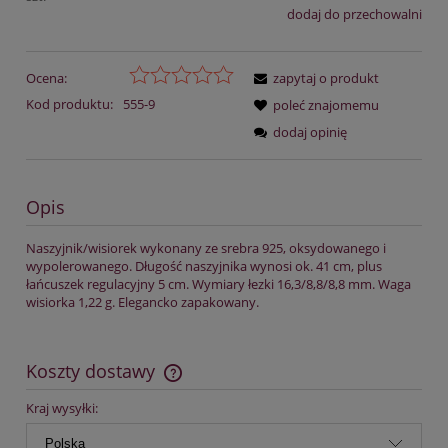
dodaj do przechowalni
Ocena:
zapytaj o produkt
Kod produktu:
555-9
poleć znajomemu
dodaj opinię
Opis
Naszyjnik/wisiorek wykonany ze srebra 925, oksydowanego i
wypolerowanego. Długość naszyjnika wynosi ok. 41 cm, plus
łańcuszek regulacyjny 5 cm. Wymiary łezki 16,3/8,8/8,8 mm. Waga
wisiorka 1,22 g. Elegancko zapakowany.
Koszty dostawy
Cena nie zawiera ewentualnych kosztów płatności
Kraj wysyłki: