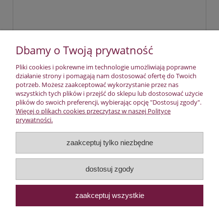
Dbamy o Twoją prywatność
wyślij
Pliki cookies i pokrewne im technologie umożliwiają poprawne
działanie strony i pomagają nam dostosować ofertę do Twoich
potrzeb. Możesz zaakceptować wykorzystanie przez nas
wszystkich tych plików i przejść do sklepu lub dostosować użycie
plików do swoich preferencji, wybierając opcję "Dostosuj zgody".
Płatności i dostawa
Więcej o plikach cookies przeczytasz w naszej Polityce
prywatności.
Pomoc
zaakceptuj tylko niezbędne
O nas
dostosuj zgody
Informacje
zaakceptuj wszystkie
Moje konto