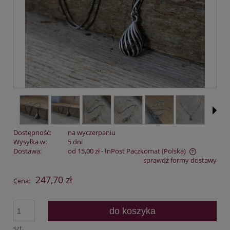
Dostępność:
na wyczerpaniu
Wysyłka w:
5 dni
Dostawa:
od 15,00 zł
- InPost Paczkomat
(Polska)
sprawdź formy dostawy
Cena nie zawiera ewentualnych kosztów płatności
247,70 zł
Cena:
do koszyka
szt.