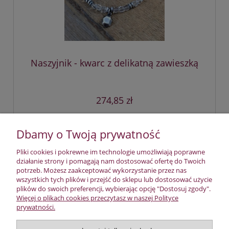
Naszyjnik - kwarc z delikatną zawieszką
274,85 zł
do koszyka
Dbamy o Twoją prywatność
Pliki cookies i pokrewne im technologie umożliwiają poprawne
działanie strony i pomagają nam dostosować ofertę do Twoich
«
1
2
3
4
5
...
12
»
potrzeb. Możesz zaakceptować wykorzystanie przez nas
wszystkich tych plików i przejść do sklepu lub dostosować użycie
plików do swoich preferencji, wybierając opcję "Dostosuj zgody".
Płatności i dostawa
Więcej o plikach cookies przeczytasz w naszej Polityce
prywatności.
Pomoc