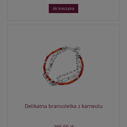
do koszyka
Delikatna bransoletka z karneolu
285,00 zł