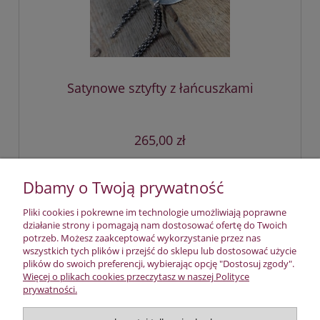
Satynowe sztyfty z łańcuszkami
265,00 zł
do koszyka
Dbamy o Twoją prywatność
Pliki cookies i pokrewne im technologie umożliwiają poprawne
działanie strony i pomagają nam dostosować ofertę do Twoich
«
1
2
3
4
5
...
36
»
potrzeb. Możesz zaakceptować wykorzystanie przez nas
wszystkich tych plików i przejść do sklepu lub dostosować użycie
plików do swoich preferencji, wybierając opcję "Dostosuj zgody".
Płatności i dostawa
Więcej o plikach cookies przeczytasz w naszej Polityce
prywatności.
Pomoc